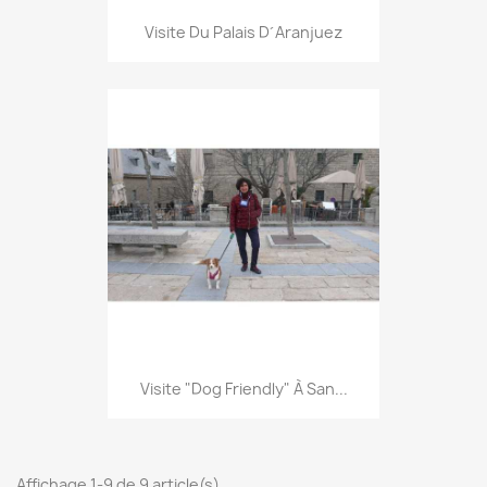
Visite Du Palais D´Aranjuez
Visite "dog Friendly" À San...
Affichage 1-9 de 9 article(s)