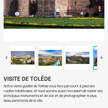


VISITE DE TOLÈDE
Notre visite guidée de Tolède
vous fera parcourir à p
ied s
es
r
uelles médiévales, et nous aur
ons aussi l'occasion de v
isiter ses
pr
incipaux monuments e
t de v
oir et de photographier le plus
beau panorama
de la ville
.