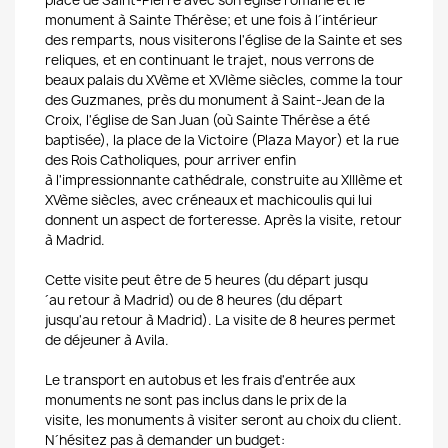
place de Saint-Pierre avec son église romane et le
monument à Sainte Thérèse;
et une fois à l´intérieur
des remparts, nous visiterons l'église de la Sainte et ses
reliques, et en continuant le trajet, nous verrons de
beaux palais du XVème et XVIème siècles, comme la tour
des Guzmanes, près du monument à Saint-Jean de la
Croix, l'église de San Juan (où Sainte Thérèse a été
baptisée), la place de la Victoire (Plaza Mayor) et la rue
des Rois Catholiques, pour arriver enfin
à l'impressionnante cathédrale, construite au XIIIème et
XVème siècles, avec créneaux et machicoulis
qui lui
donnent un aspect de forteresse.
Après la visite, retour
à Madrid.
Cette visite peut être de 5 heures (du départ jusqu
´au retour à Madrid) ou de 8 heures (du départ
jusqu'au retour à Madrid). La visite de 8 heures permet
de déjeuner à Avila.
Le transport en autobus et les frais d'entrée aux
monuments ne sont pas inclus dans le prix de la
visite, les monuments à visiter seront au choix du client.
N´hésitez pas à demander un budget: