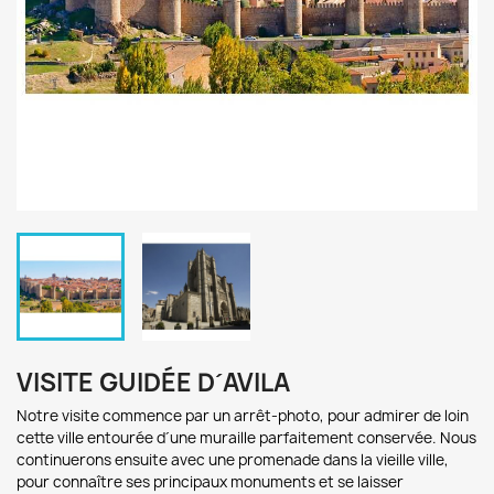
VISITE GUIDÉE D´AVILA
Notre v
isite commence par u
n arrêt-photo, pour admirer de loin
cette v
ille e
ntourée d´une muraille parfaitement conservée. Nous
continuerons ensuite
avec une promenade dans
la vieille ville,
pour c
onnaître ses p
rincipaux monuments
et se laisser