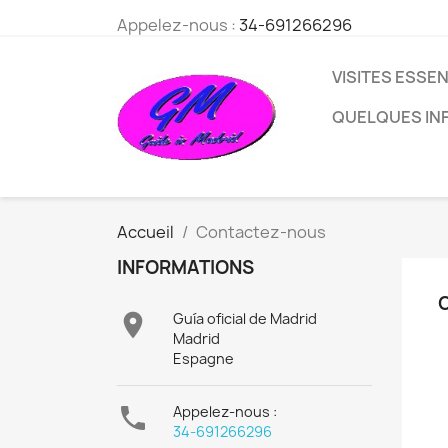
Appelez-nous :
34-691266296
VISITES ESSE
QUELQUES IN
Accueil
Contactez-nous
INFORMATIONS

Guía oficial de Madrid
Madrid
Espagne

Appelez-nous :
34-691266296