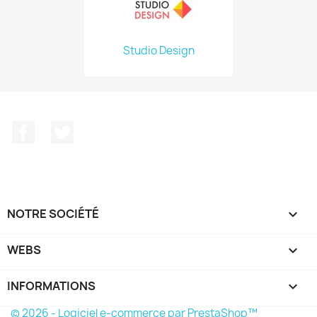
Studio Design
Facebook
Twitter
NOTRE SOCIÉTÉ

WEBS

INFORMATIONS
keyboard_arrow_down
© 2026 - Logiciel e-commerce par PrestaShop™