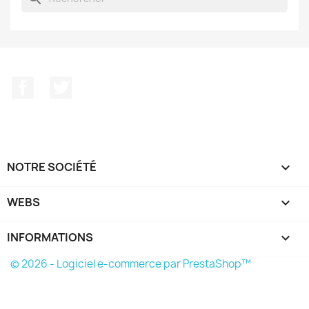
Facebook
Twitter
NOTRE SOCIÉTÉ

WEBS

INFORMATIONS
keyboard_arrow_down
© 2026 - Logiciel e-commerce par PrestaShop™