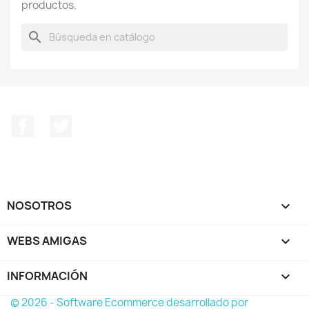
productos.
search
Facebook
Twitter
NOSOTROS

WEBS AMIGAS

INFORMACIÓN
keyboard_arrow_down
© 2026 - Software Ecommerce desarrollado por