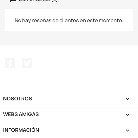
No hay reseñas de clientes en este momento.
Facebook
Twitter
NOSOTROS

WEBS AMIGAS

INFORMACIÓN
keyboard_arrow_down