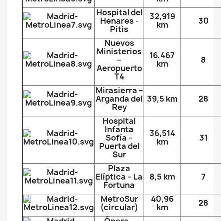
Hospital del
32,919
Henares -
30
km
Pitis
Nuevos
Ministerios
16,467
–
8
km
Aeropuerto
T4
Mirasierra –
Arganda del
39,5 km
28
Rey
Hospital
Infanta
36,514
Sofía –
31
km
Puerta del
Sur
Plaza
Elíptica – La
8,5 km
7
Fortuna
MetroSur
40,96
28
(circular)
km