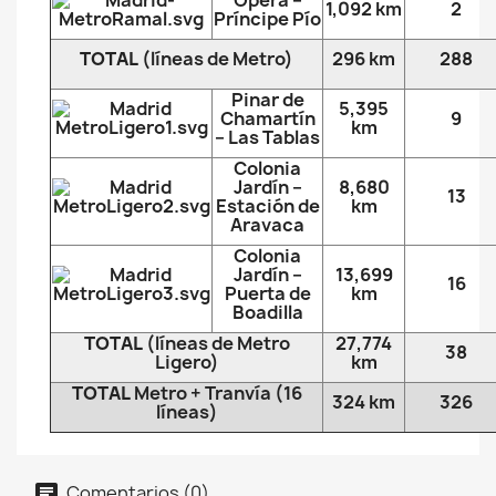
Ópera –
1,092 km
2
Príncipe Pío
TOTAL
(líneas de Metro)
296 km
288
Pinar de
5,395
Chamartín
9
km
– Las Tablas
Colonia
Jardín –
8,680
13
Estación de
km
Aravaca
Colonia
Jardín –
13,699
16
Puerta de
km
Boadilla
TOTAL
(líneas de Metro
27,774
38
Ligero)
km
TOTAL
Metro + Tranvía (16
324 km
326
líneas)
Comentarios (0)