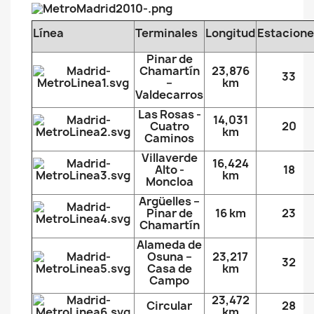
Línea
Terminales
Longitud
Estacione
Pinar de
Chamartín
23,876
33
–
km
Valdecarros
Las Rosas -
14,031
Cuatro
20
km
Caminos
Villaverde
16,424
Alto -
18
km
Moncloa
Argüelles –
Pinar de
16 km
23
Chamartín
Alameda de
Osuna –
23,217
32
Casa de
km
Campo
23,472
Circular
28
km